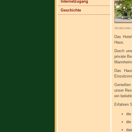
Internetzugang
Geschichte
Vorderseite 
Das Hotel
Haus.
Durch uns
private B
Mannheim, 
Das Haus
Einzelzim
Genießen 
unser Res
ein belieb
Erfahren S
di
die
das