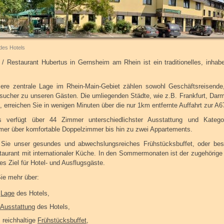
des Hotels
 / Restaurant Hubertus in Gernsheim am Rhein ist ein traditionelles, inhabe
ere zentrale Lage im Rhein-Main-Gebiet zählen sowohl Geschäftsreisende
esucher zu unseren Gästen. Die umliegenden Städte, wie z.B. Frankfurt, Darm
erreichen Sie in wenigen Minuten über die nur 1km entfernte Auffahrt zur A6
 verfügt über 44 Zimmer unterschiedlichster Ausstattung und Katego
mer über komfortable Doppelzimmer bis hin zu zwei Appartements.
Sie unser gesundes und abwechslungsreiches Frühstücksbuffet, oder be
taurant mit internationaler Küche. In den Sommermonaten ist der zugehörige 
tes Ziel für Hotel- und Ausflugsgäste.
ie mehr über:
e
Lage
des Hotels,
Ausstattung
des Hotels,
 reichhaltige
Frühstücksbuffet
,