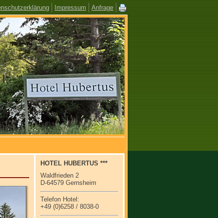
enschutzerklärung
Impressum
Anfrage
HOTEL HUBERTUS ***
Waldfrieden 2
D-64579 Gernsheim
Telefon Hotel:
+49 (0)6258 / 8038-0